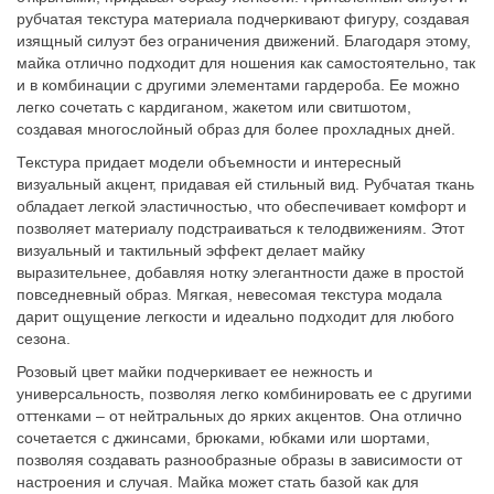
рубчатая текстура материала подчеркивают фигуру, создавая
изящный силуэт без ограничения движений. Благодаря этому,
майка отлично подходит для ношения как самостоятельно, так
и в комбинации с другими элементами гардероба. Ее можно
легко сочетать с кардиганом, жакетом или свитшотом,
создавая многослойный образ для более прохладных дней.
Текстура придает модели объемности и интересный
визуальный акцент, придавая ей стильный вид. Рубчатая ткань
обладает легкой эластичностью, что обеспечивает комфорт и
позволяет материалу подстраиваться к телодвижениям. Этот
визуальный и тактильный эффект делает майку
выразительнее, добавляя нотку элегантности даже в простой
повседневный образ. Мягкая, невесомая текстура модала
дарит ощущение легкости и идеально подходит для любого
сезона.
Розовый цвет майки подчеркивает ее нежность и
универсальность, позволяя легко комбинировать ее с другими
оттенками – от нейтральных до ярких акцентов. Она отлично
сочетается с джинсами, брюками, юбками или шортами,
позволяя создавать разнообразные образы в зависимости от
настроения и случая. Майка может стать базой как для