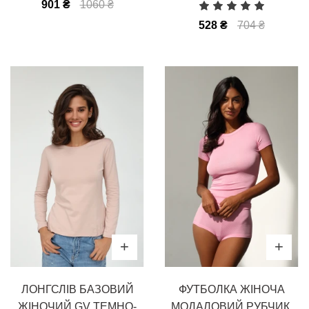
901 ₴
1060 ₴
528 ₴
704 ₴
ЛОНГСЛІВ БАЗОВИЙ
ФУТБОЛКА ЖІНОЧА
ЖІНОЧИЙ GV ТЕМНО-
МОДАЛОВИЙ РУБЧИК,