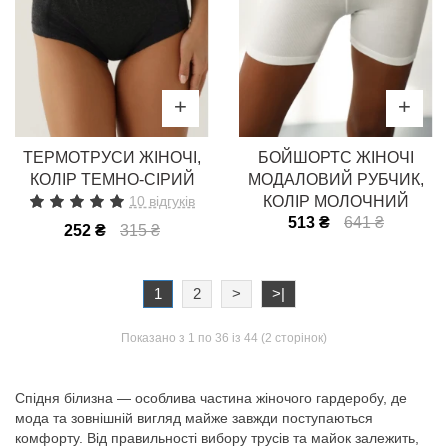
ТЕРМОТРУСИ ЖІНОЧІ,
БОЙШОРТС ЖІНОЧІ
КОЛІР ТЕМНО-СІРИЙ
МОДАЛОВИЙ РУБЧИК,
10 відгуків
КОЛІР МОЛОЧНИЙ
513 ₴
641 ₴
252 ₴
315 ₴
1
2
>
>|
Показано з 1 по 36 із 44 (2 сторінок)
Спідня білизна — особлива частина жіночого гардеробу, де
мода та зовнішній вигляд майже завжди поступаються
комфорту. Від правильності вибору трусів та майок залежить,