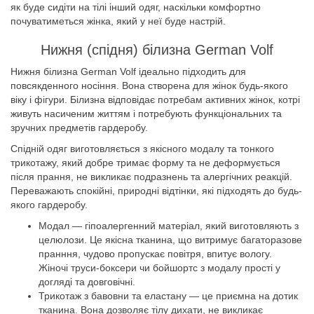
як буде сидіти на тілі інший одяг, наскільки комфортно
почуватиметься жінка, який у неї буде настрій.
Нижня (спідня) білизна German Volf
Нижня білизна German Volf ідеально підходить для
повсякденного носіння. Вона створена для жінок будь-якого
віку і фігури. Білизна відповідає потребам активних жінок, котрі
живуть насиченим життям і потребують функціональних та
зручних предметів гардеробу.
Спідній одяг виготовляється з якісного модалу та тонкого
трикотажу, який добре тримає форму та не деформується
після прання, не викликає подразнень та алергічних реакцій.
Переважають спокійні, природні відтінки, які підходять до будь-
якого гардеробу.
Модал — гіпоалергенний матеріал, який виготовляють з
целюлози. Це якісна тканина, що витримує багаторазове
пранння, чудово пропускає повітря, впитує вологу.
Жіночі труси-боксери чи бойшортс з модалу прості у
догляді та довговічні.
Трикотаж з бавовни та еластану — це приємна на дотик
тканина. Вона дозволяє тілу дихати, не викликає