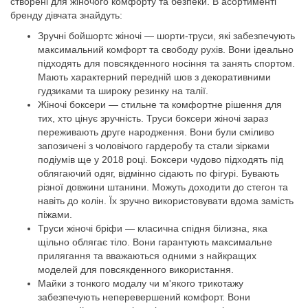
створені для жіночого комфорту та безпеки. В асортименті
бренду дівчата знайдуть:
Зручні бойшортс жіночі — шорти-труси, які забезпечують
максимальний комфорт та свободу рухів. Вони ідеально
підходять для повсякденного носіння та занять спортом.
Мають характерний передній шов з декоративними
гудзиками та широку резинку на талії.
Жіночі боксери — стильне та комфортне рішення для
тих, хто цінує зручність. Труси боксери жіночі зараз
переживають друге народження. Вони були сміливо
запозичені з чоловічого гардеробу та стали зірками
подіумів ще у 2018 році. Боксери чудово підходять під
облягаючий одяг, відмінно сідають по фігурі. Бувають
різної довжини штанини. Можуть доходити до стегон та
навіть до колін. Їх зручно використовувати вдома замість
піжами.
Труси жіночі бріфи — класична спідня білизна, яка
щільно облягає тіло. Вони гарантують максимальне
прилягання та вважаються одними з найкращих
моделей для повсякденного використання.
Майки з тонкого модалу чи м'якого трикотажу
забезпечують неперевершений комфорт. Вони