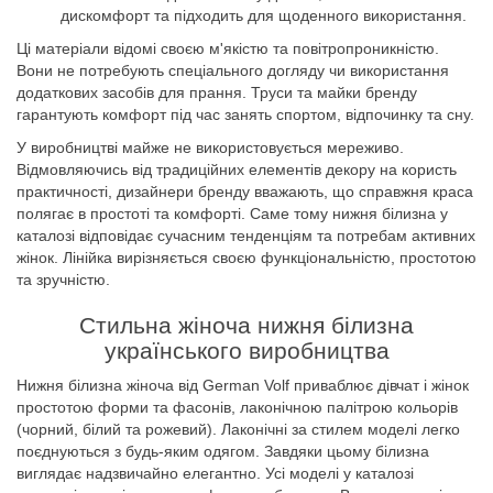
дискомфорт та підходить для щоденного використання.
Ці матеріали відомі своєю м'якістю та повітропроникністю.
Вони не потребують спеціального догляду чи використання
додаткових засобів для прання. Труси та майки бренду
гарантують комфорт під час занять спортом, відпочинку та сну.
У виробництві майже не використовується мереживо.
Відмовляючись від традиційних елементів декору на користь
практичності, дизайнери бренду вважають, що справжня краса
полягає в простоті та комфорті. Саме тому нижня білизна у
каталозі відповідає сучасним тенденціям та потребам активних
жінок. Лінійка вирізняється своєю функціональністю, простотою
та зручністю.
Стильна жіноча нижня білизна
українського виробництва
Нижня білизна жіноча від German Volf приваблює дівчат і жінок
простотою форми та фасонів, лаконічною палітрою кольорів
(чорний, білий та рожевий). Лаконічні за стилем моделі легко
поєднуються з будь-яким одягом. Завдяки цьому білизна
виглядає надзвичайно елегантно. Усі моделі у каталозі