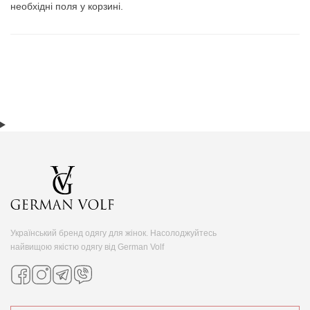
необхідні поля у корзині.
Український бренд одягу для жінок. Насолоджуйтесь
найвищою якістю одягу від German Volf