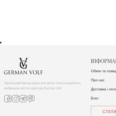
ІНФОРМА
Обмін та пове
Про нас
Український бренд одягу для жінок. Насолоджуйтесь
найвищою якістю одягу від German Volf
Доставка i опл
Блог
СТАТ