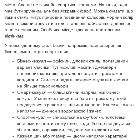
міста. Але це не звичайні спортивні костюми. Навпаки, одяг
має бути зручним, але без яскравих фарб. Можна сказати, що
такий стиль імітує природне поєднання кольорів. Чорний колір
можна використовувати в одязі, але він найчастіше доповнює,
а не є основним. Особливе місце відведено пастельним
відтінкам.
У повсякденному стилі безліч напрямків, найпоширеніші —
бізнес, смарт, стріт, спорт і шик.
Бізнес-кежуал — офісний, діловий стиль, полегшений
варіант класики. Тут можливі жакети і джемпери
насичених кольорів, приталені силуети, трикотажні
кардигани. Стилісти радять використовувати в костюмі
не більше трьох кольорів.
Смарт-кежуал — більш м'який напрям, ніж бізнес-
кежуал. У моделях присутньо багато трикотажу, який
поєднується з речами зі щільної тканини. Класика такого
напряму — джинси з водолазкою і жакет.
Спорт-кежуал — спирається на футболки, толстовки,
костюми в спортивному стилі, кеди. Усе це поєднується
зі штанами, сорочками, спідницями та жилетками.
Кежуал шик або гламур — цьому напряму характерні