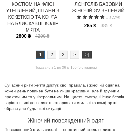
КОСТЮМ НА ФЛІСІ
ЛОНГСЛІВ БАЗОВИЙ
УТЕПЛЕНИЙ, ШТАНИ З
ЖІНОЧІЙ GV ЗЕЛЕНИЙ
КОКЕТКОЮ ТА КОФТА
1 відгук
НА БЛИСКАВЦІ, КОЛІР
285 ₴
385 ₴
М'ЯТА
2800 ₴
4200 ₴
1
2
3
>
>|
Показано з 1 по 36 із 150 (5 сторінок)
Сучасний ритм життя диктує свої правила, і жіночий одяг на
кожен день повинен бути не лише красивим, але й зручним,
практичним та універсальним. На щастя, сьогодні існує безліч
варіантів, які дозволяють створювати стильні та комфортні
образи для будь-якої ситуації.
Жіночий повсякденний одяг
Повсякденний стиль casual — спортивний стиль великого