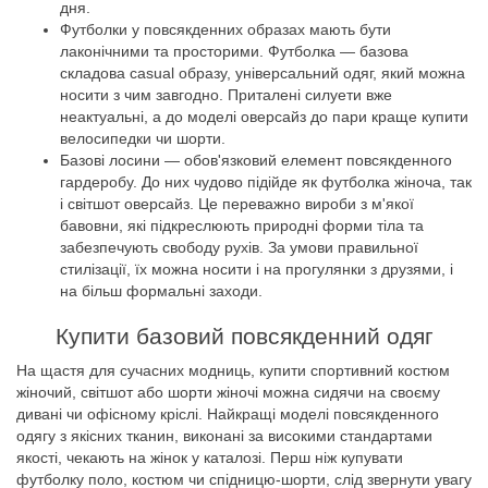
дня.
Футболки у повсякденних образах мають бути
лаконічними та просторими. Футболка — базова
складова casual образу, універсальний одяг, який можна
носити з чим завгодно. Приталені силуети вже
неактуальні, а до моделі оверсайз до пари краще купити
велосипедки чи шорти.
Базові лосини — обов'язковий елемент повсякденного
гардеробу. До них чудово підійде як футболка жіноча, так
і світшот оверсайз. Це переважно вироби з м'якої
бавовни, які підкреслюють природні форми тіла та
забезпечують свободу рухів. За умови правильної
стилізації, їх можна носити і на прогулянки з друзями, і
на більш формальні заходи.
Купити базовий повсякденний одяг
На щастя для сучасних модниць, купити спортивний костюм
жіночий, світшот або шорти жіночі можна сидячи на своєму
дивані чи офісному кріслі. Найкращі моделі повсякденного
одягу з якісних тканин, виконані за високими стандартами
якості, чекають на жінок у каталозі. Перш ніж купувати
футболку поло, костюм чи спідницю-шорти, слід звернути увагу