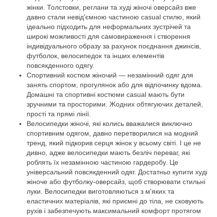
жінки. Толстовки, реглани та худі жіночі оверсайз вже
давно стали невід'ємною частиною casual стилю, який
ідеально підходить для неформальних зустрічей та
широкі можливості для самовираження і створення
індивідуального образу за рахунок поєднання джинсів,
футболок, велосипедок та інших елементів
повсякденного одягу.
Спортивний костюм жіночий — незамінний одяг для
занять спортом, прогулянок або для відпочинку вдома.
Домашні та спортивні костюми casual мають бути
зручними та просторими. Жодних обтягуючих деталей,
прості та прямі лінії.
Велосипедки жіночі, які колись вважалися виключно
спортивним одягом, давно перетворилися на модний
тренд, який підкорив серця жінок у всьому світі. І це не
дивно, адже велосипедки мають безліч переваг, які
роблять їх незамінною частиною гардеробу. Це
універсальний повсякденний одяг. Достатньо купити худі
жіноче або футболку-оверсайз, щоб створювати стильні
луки. Велосипедки виготовляються з м'яких та
еластичних матеріалів, які приємні до тіла, не сковують
рухів і забезпечують максимальний комфорт протягом