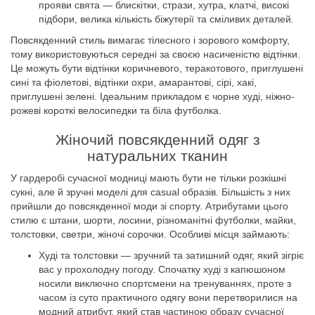
прояви свята — блискітки, стрази, хутра, клатчі, високі
підбори, велика кількість біжутерії та сміливих деталей.
Повсякденний стиль вимагає тілесного і зорового комфорту,
тому використовуються середні за своєю насиченістю відтінки.
Це можуть бути відтінки коричневого, теракотового, приглушені
сині та фіолетові, відтінки охри, амарантові, сірі, хакі,
приглушені зелені. Ідеальним прикладом є чорне худі, ніжно-
рожеві короткі велосипедки та біла футболка.
Жіночий повсякденний одяг з
натуральних тканин
У гардеробі сучасної модниці мають бути не тільки розкішні
сукні, але й зручні моделі для casual образів. Більшість з них
прийшли до повсякденної моди зі спорту. Атрибутами цього
стилю є штани, шорти, лосини, різноманітні футболки, майки,
толстовки, светри, жіночі сорочки. Особливі місця займають:
Худі та толстовки — зручний та затишний одяг, який зігріє
вас у прохолодну погоду. Спочатку худі з капюшоном
носили виключно спортсмени на тренуваннях, проте з
часом із суто практичного одягу вони перетворилися на
модний атрибут, який став частиною образу сучасної