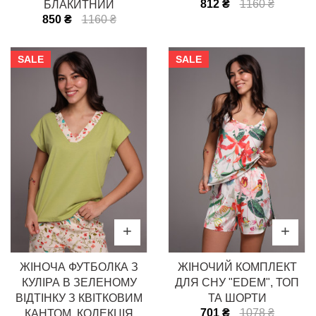
812 ₴
1160 ₴
БЛАКИТНИЙ
850 ₴
1160 ₴
SALE
SALE
ЖІНОЧА ФУТБОЛКА З
ЖІНОЧИЙ КОМПЛЕКТ
КУЛІРА В ЗЕЛЕНОМУ
ДЛЯ СНУ "EDEM", ТОП
ВІДТІНКУ З КВІТКОВИМ
ТА ШОРТИ
701 ₴
1078 ₴
КАНТОМ, КОЛЕКЦІЯ