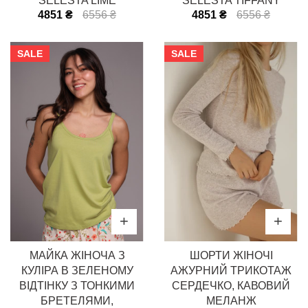
SELESTA LIME
SELESTA TIFFANY
4851 ₴
6556 ₴
4851 ₴
6556 ₴
SALE
SALE
МАЙКА ЖІНОЧА З
ШОРТИ ЖІНОЧІ
КУЛІРА В ЗЕЛЕНОМУ
АЖУРНИЙ ТРИКОТАЖ
ВІДТІНКУ З ТОНКИМИ
СЕРДЕЧКО, КАВОВИЙ
БРЕТЕЛЯМИ,
МЕЛАНЖ