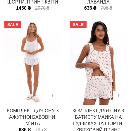
ШОРТИ, ПРИНТ КВІТИ
ЛАВАНДА
1450 ₴
2970 ₴
636 ₴
795 ₴
SALE
SALE
КОМПЛЕКТ ДЛЯ СНУ З
КОМПЛЕКТ ДЛЯ СНУ З
АЖУРНОЇ БАВОВНИ,
БАТИСТУ МАЙКА НА
М`ЯТА
ҐУДЗИКАХ ТА ШОРТИ,
636 ₴
795 ₴
КВІТКОВИЙ ПРИНТ