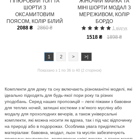
ГІПЮРОВИЙ ТОП ТА
ЖІНОЧИЙ МАЙКА ТА
ШОРТИ З
МІНІ ШОРТИ МОДАЛ З
ОКСАМИТОВИМ
МЕРЕЖИВОМ, КОЛІР
ПОЯСОМ, КОЛІР БІЛИЙ
БОРДО
2088 ₴
2860 ₴
1 відгук
1518 ₴
1898 ₴
1
2
>
>|
Показано з 1 по 36 із 40 (2 сторінок)
Комплекти для дому та сну включають різноманітні моделі, які
ідеально підходять для будь-якої пори року та різних
уподобань. Серед наших пропозицій – легкі піжами з бавовни
для теплих ночей, затишні костюми з м'якого мусліну або
модалу для прохолодних вечорів, а також універсальні
комплекти, які можна носити як вдома, так і під час відпочинку
на природі або в подорожах. Особлива увага приділяється
матеріалам: бавовна, модал, льон та муслін забезпечують
природну вентиляцію, дозволяючи шкірі дихати, а також мають