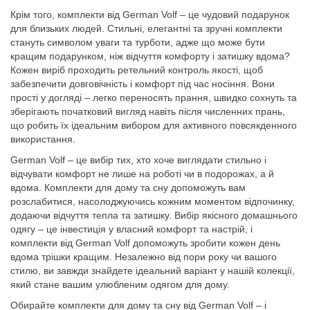
Крім того, комплекти від German Volf – це чудовий подарунок
для близьких людей. Стильні, елегантні та зручні комплекти
стануть символом уваги та турботи, адже що може бути
кращим подарунком, ніж відчуття комфорту і затишку вдома?
Кожен виріб проходить ретельний контроль якості, щоб
забезпечити довговічність і комфорт під час носіння. Вони
прості у догляді – легко переносять прання, швидко сохнуть та
зберігають початковий вигляд навіть після численних прань,
що робить їх ідеальним вибором для активного повсякденного
використання.
German Volf – це вибір тих, хто хоче виглядати стильно і
відчувати комфорт не лише на роботі чи в подорожах, а й
вдома. Комплекти для дому та сну допоможуть вам
розслабитися, насолоджуючись кожним моментом відпочинку,
додаючи відчуття тепла та затишку. Вибір якісного домашнього
одягу – це інвестиція у власний комфорт та настрій, і
комплекти від German Volf допоможуть зробити кожен день
вдома трішки кращим. Незалежно від пори року чи вашого
стилю, ви завжди знайдете ідеальний варіант у нашій колекції,
який стане вашим улюбленим одягом для дому.
Обирайте комплекти для дому та сну від German Volf – і