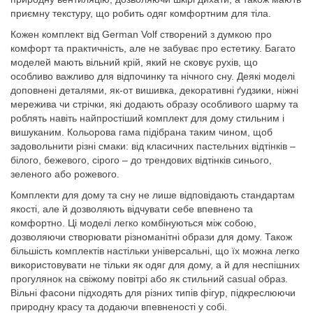
приємну текстуру, що робить одяг комфортним для тіла.
Кожен комплект від German Volf створений з думкою про
комфорт та практичність, але не забуває про естетику. Багато
моделей мають вільний крій, який не сковує рухів, що
особливо важливо для відпочинку та нічного сну. Деякі моделі
доповнені деталями, як-от вишивка, декоративні ґудзики, ніжні
мережива чи стрічки, які додають образу особливого шарму та
роблять навіть найпростіший комплект для дому стильним і
вишуканим. Кольорова гама підібрана таким чином, щоб
задовольнити різні смаки: від класичних пастельних відтінків –
білого, бежевого, сірого – до трендових відтінків синього,
зеленого або рожевого.
Комплекти для дому та сну не лише відповідають стандартам
якості, але й дозволяють відчувати себе впевнено та
комфортно. Ці моделі легко комбінуються між собою,
дозволяючи створювати різноманітні образи для дому. Також
більшість комплектів настільки універсальні, що їх можна легко
використовувати не тільки як одяг для дому, а й для неспішних
прогулянок на свіжому повітрі або як стильний casual образ.
Вільні фасони підходять для різних типів фігур, підкреслюючи
природну красу та додаючи впевненості у собі.