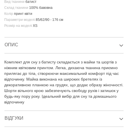
Вид тканини
батист
Склад тканини
100% бавовна
Колір
принт квіти
Параметри моделі
85/62/90 - 176 см
Розмір на моделі
XS
ОПИС
Комплект для сну з батисту складається з майки та шортів з
ніжним квітковим принтом. Легка, дихаюча тканина приємно
прилягає до тіла, створюючи максимальний комфорт під час
відпочинку. Майка виконана на широких бретелях із
декоративною планкою на грудях, що додає образу жіночності.
Шорти вільного крою забезпечують свободу рухів і затишок у
будь-яку пору року. Ідеальний вибір для сну та домашнього
відпочинку
ВІДГУКИ