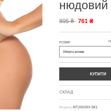
нюдовий
895 ₴
761 ₴
Т
РОЗМІР
КУПИТИ
СКЛАД
Модель
MT200283-SK1