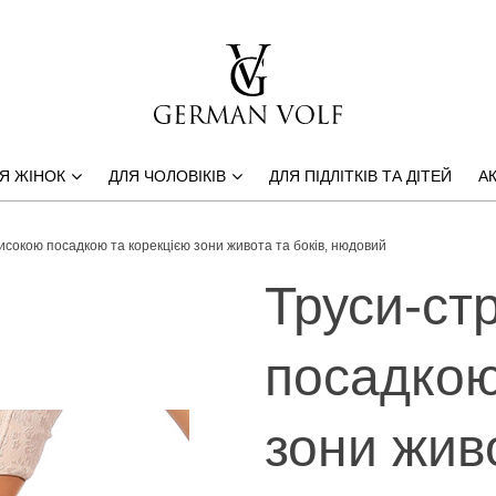
Я ЖІНОК
ДЛЯ ЧОЛОВІКІВ
ДЛЯ ПІДЛІТКІВ ТА ДІТЕЙ
АК
високою посадкою та корекцією зони живота та боків, нюдовий
Труси-ст
посадкою
зони живо