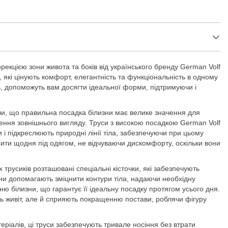
рекцією зони живота та боків від українського бренду German Volf
, які цінують комфорт, елегантність та функціональність в одному
ть, допоможуть вам досягти ідеальної форми, підтримуючи і
и, що правильна посадка білизни має велике значення для
ння зовнішнього вигляду. Труси з високою посадкою German Volf
і підкреслюють природні лінії тіла, забезпечуючи при цьому
сити щодня під одягом, не відчуваючи дискомфорту, оскільки вони
 трусиків розташовані спеціальні кісточки, які забезпечують
они допомагають зміцнити контури тіла, надаючи необхідну
ню білизни, що гарантує її ідеальну посадку протягом усього дня.
ють живіт, але й сприяють покращенню постави, роблячи фігуру
еріалів, ці труси забезпечують тривале носіння без втрати