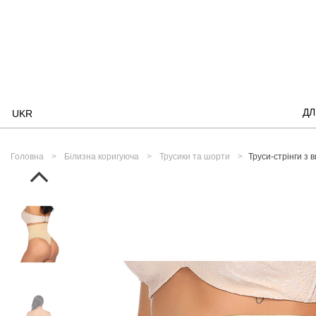
ДЛ
UKR
Головна
Білизна коригуюча
Трусики та шорти
Труси-стрінги з 