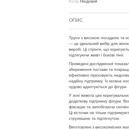
Колір
Нюдовий
ОПИС
Труси з високою посадкою та ко
— це ідеальний вибір для жінок
виробі. Ці стрінги, що коригую
підтягуючи живіт і бокові лінії.
Проведені дослідження показал
збереження постави та покраще
ефективно приховують недоліки 
надійну підтримку. Їх можна но
чудово адаптуються до фігури.
У зоні живота цих коригувальних
додаткову підтримку фігури. В
фіксацію та запобігаючи скочен
Ці кісточки не тільки підтриму
стрункішою та підтягнутою.
Виготовлені з високоякісних мат