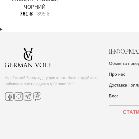
ЧОРНИЙ
761 ₴
895 ₴
ІНФОРМА
Обмін та пове
Про нас
Український бренд одягу для жінок. Насолоджуйтесь
найвищою якістю одягу від German Volf
Доставка i опл
Блог
СТАТ