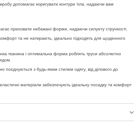
виробу допомагає коригувати контури тіла, надаючи вам
магає приховати небажані форми, надаючи силуету стрункості.
комфорт та не натирають, ідеально підходять для щоденного
тонка тканина і оптимальна форма роблять труси абсолютно
ядом.
но поєднуються з будь-яким стилем одягу, від ділового до
та еластичні матеріали забезпечують ідеальну посадку та комфорт