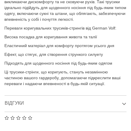
викликаючи дискомфорту та не сковуючи рухів. Такі трусики
ідеально підійдуть для щоденного носіння під будь-яким типом
одягу, включаючи сукні та штани, що облягають, забезпечуючи
впевненість у собі і почуття легкості.
Переваги коригувальних трусиків-стрингів від German Volf:
Висока посадка для коригування живота та талії
Еластичний матеріал для комфорту протягом усього дня
Ефект, що стягує, для створення стрункого силуету
Підходять для щоденного носіння під будь-яким одягом
Ці трусики-стрінги, що коригують, стануть незамінною
частиною вашого гардеробу, допомагаючи підкреслити ваші
переваги і надаючи впевненості в будь-якій ситуації.
ВІДГУКИ