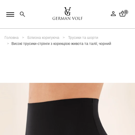
0
Головна
Білизна коригуюча
Трусики та шорти
Високі трусики-стрінги з корекцією живота та талії, чорний