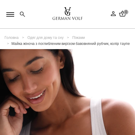
0
Головна
Одяг для дому та сну
Піжами
Майка жіноча з поглибленим вирізом бавовняний рубчик, колір таупе