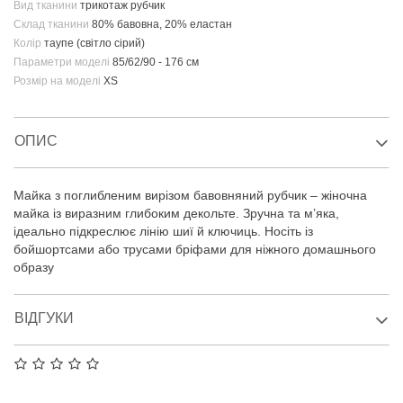
Вид тканини
трикотаж рубчик
Склад тканини
80% бавовна, 20% еластан
Колір
таупе (світло сірий)
Параметри моделі
85/62/90 - 176 см
Розмір на моделі
XS
ОПИС
Майка з поглибленим вирізом бавовняний рубчик – жіночна
майка із виразним глибоким декольте. Зручна та м’яка,
ідеально підкреслює лінію шиї й ключиць. Носіть із
бойшортсами або трусами бріфами для ніжного домашнього
образу
ВІДГУКИ