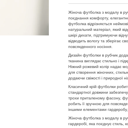
Жіноча футболка з модалу в ру
поєднання комфорту, елегантнос
футболка відрізняється неймов
натуральний матеріал, який ві
шкірі дихати, підтримуючи відчу
відводить вологу та зберігає 
повсякденного носіння.
Дизайн футболки в рубчик додає
тканина виглядає стильно і під
Ніжний рожевий колір надає мод
для створення жіночних, стильн
додаючи свіжості і природної ні
Класичний крій футболки робить
стандартної довжини забезпечу
трохи приталеному фасону, фут
робить її зручною для повсякде
іншими елементами гардеробу,
Жіноча футболка з модалу в руб
гардеробі, яка поєднує стиль, 