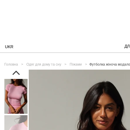
ДЛ
UKR
Головна
Одяг для дому та сну
Піжами
Футболка жіноча модало