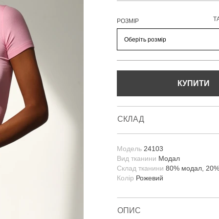
Т
РОЗМІР
КУПИТИ
СКЛАД
Модель
24103
Вид тканини
Модал
Склад тканини
80% модал, 20%
Колір
Рожевий
ОПИС