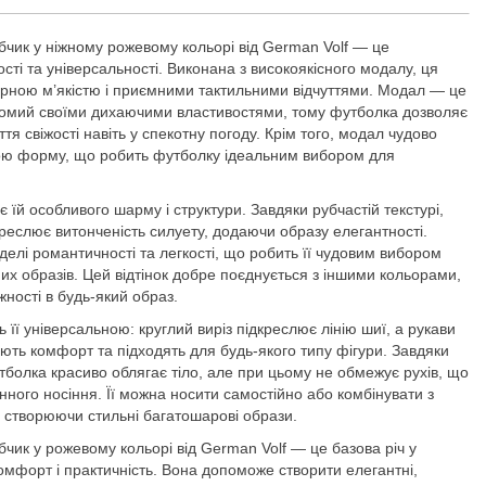
бчик у ніжному рожевому кольорі від German Volf — це
ті та універсальності. Виконана з високоякісного модалу, ця
ірною м’якістю і приємними тактильними відчуттями. Модал — це
домий своїми дихаючими властивостями, тому футболка дозволяє
ття свіжості навіть у спекотну погоду. Крім того, модал чудово
свою форму, що робить футболку ідеальним вибором для
 їй особливого шарму і структури. Завдяки рубчастій текстурі,
креслює витонченість силуету, додаючи образу елегантності.
елі романтичності та легкості, що робить її чудовим вибором
их образів. Цей відтінок добре поєднується з іншими кольорами,
жності в будь-який образ.
 її універсальною: круглий виріз підкреслює лінію шиї, а рукави
ють комфорт та підходять для будь-якого типу фігури. Завдяки
болка красиво облягає тіло, але при цьому не обмежує рухів, що
нного носіння. Її можна носити самостійно або комбінувати з
 створюючи стильні багатошарові образи.
чик у рожевому кольорі від German Volf — це базова річ у
комфорт і практичність. Вона допоможе створити елегантні,