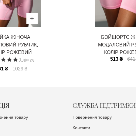
ЙКА ЖІНОЧА
БОЙШОРТС ЖІ
ЛОВИЙ РУБЧИК,
МОДАЛОВИЙ РУ
ЛІР РОЖЕВИЙ
КОЛІР РОЖЕ
513 ₴
641
1 відгук
61 ₴
1029 ₴
ЦІЯ
СЛУЖБА ПІДТРИМКИ
рнення товару
Повернення товару
Контакти