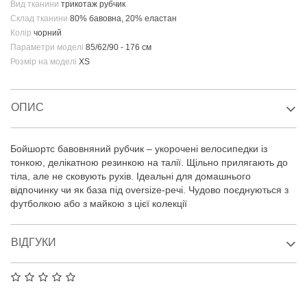
Вид тканини
трикотаж рубчик
Склад тканини
80% бавовна, 20% еластан
Колір
чорний
Параметри моделі
85/62/90 - 176 см
Розмір на моделі
XS
ОПИС
Бойшортс бавовняний рубчик – укорочені велосипедки із
тонкою, делікатною резинкою на талії. Щільно прилягають до
тіла, але не сковують рухів. Ідеальні для домашнього
відпочинку чи як база під oversize-речі. Чудово поєднуються з
футболкою або з майкою з цієї колекції
ВІДГУКИ