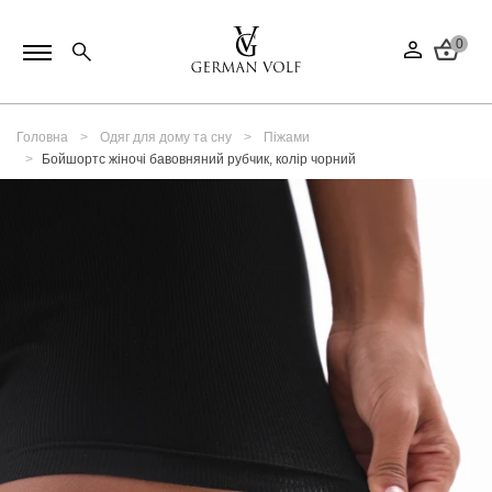
0
Головна
Одяг для дому та сну
Піжами
Бойшортс жіночі бавовняний рубчик, колір чорний