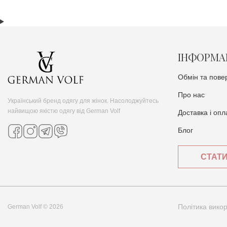
ІНФОРМА
Обмін та пове
Про нас
Український бренд одягу для жінок. Насолоджуйтесь
найвищою якістю одягу від German Volf
Доставка i опл
Блог
СТАТ
Політика вико
German Volf © 2026