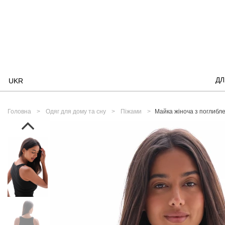
ДЛ
UKR
Головна
Одяг для дому та сну
Піжами
Майка жіноча з поглибле