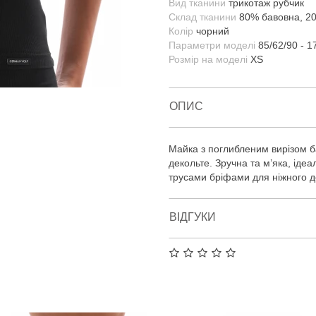
Вид тканини
трикотаж рубчик
Склад тканини
80% бавовна, 2
Колір
чорний
Параметри моделі
85/62/90 - 1
Розмір на моделі
XS
ОПИС
Майка з поглибленим вирізом б
декольте. Зручна та м’яка, іде
трусами бріфами для ніжного 
ВІДГУКИ