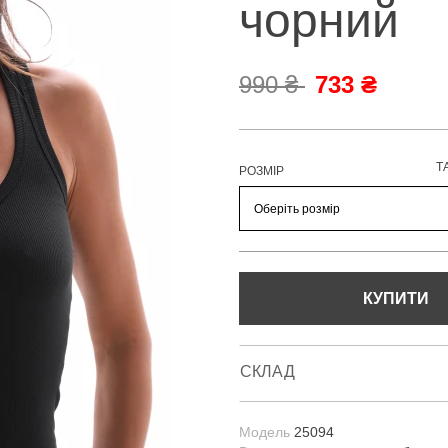
чорний
990 ₴
733 ₴
Т
РОЗМІР
КУПИТИ
СКЛАД
Модель
25094