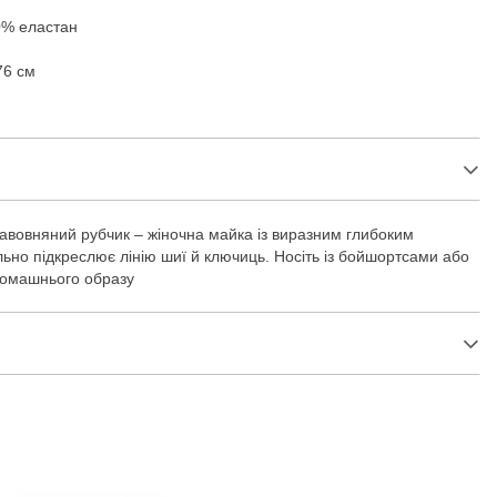
0% еластан
76 см
авовняний рубчик – жіночна майка із виразним глибоким
ально підкреслює лінію шиї й ключиць. Носіть із бойшортсами або
домашнього образу