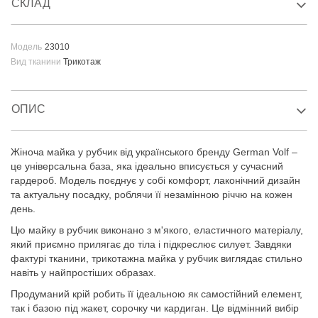
СКЛАД
Модель
23010
Вид тканини
Трикотаж
ОПИС
Жіноча майка у рубчик від українського бренду German Volf –
це універсальна база, яка ідеально вписується у сучасний
гардероб. Модель поєднує у собі комфорт, лаконічний дизайн
та актуальну посадку, роблячи її незамінною річчю на кожен
день.
Цю майку в рубчик виконано з м'якого, еластичного матеріалу,
який приємно прилягає до тіла і підкреслює силует. Завдяки
фактурі тканини, трикотажна майка у рубчик виглядає стильно
навіть у найпростіших образах.
Продуманий крій робить її ідеальною як самостійний елемент,
так і базою під жакет, сорочку чи кардиган. Це відмінний вибір