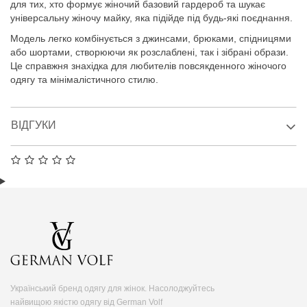
для тих, хто формує жіночий базовий гардероб та шукає
універсальну жіночу майку, яка підійде під будь-які поєднання.
Модель легко комбінується з джинсами, брюками, спідницями
або шортами, створюючи як розслаблені, так і зібрані образи.
Це справжня знахідка для любителів повсякденного жіночого
одягу та мінімалістичного стилю.
ВІДГУКИ
Український бренд одягу для жінок. Насолоджуйтесь
найвищою якістю одягу від German Volf