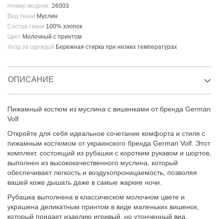
Номер модели:
26003
Вид ткани
Муслин
Состав ткани
100% хлопок
Цвет
Молочный с принтом
Уход за одеждой
Бережная стирка при низких температурах
ОПИСАНИЕ
Пижамный костюм из муслина с вишенками от бренда German
Volf
Откройте для себя идеальное сочетание комфорта и стиля с
пижамным костюмом от украинского бренда German Volf. Этот
комплект, состоящий из рубашки с коротким рукавом и шортов,
выполнен из высококачественного муслина, который
обеспечивает легкость и воздухопроницаемость, позволяя
вашей коже дышать даже в самые жаркие ночи.
Рубашка выполнена в классическом молочном цвете и
украшена деликатным принтом в виде маленьких вишенок,
который придает изделию игривый, но утонченный вид.