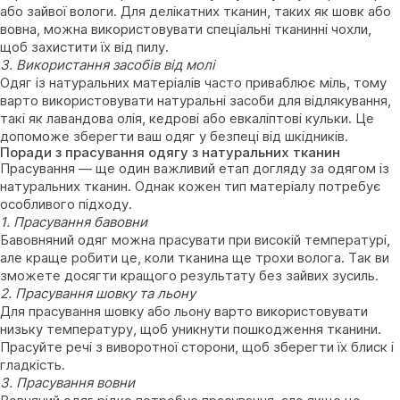
або зайвої вологи. Для делікатних тканин, таких як шовк або
вовна, можна використовувати спеціальні тканинні чохли,
щоб захистити їх від пилу.
3. Використання засобів від молі
Одяг із натуральних матеріалів часто приваблює міль, тому
варто використовувати натуральні засоби для відлякування,
такі як лавандова олія, кедрові або евкаліптові кульки. Це
допоможе зберегти ваш одяг у безпеці від шкідників.
Поради з прасування одягу з натуральних тканин
Прасування — ще один важливий етап догляду за одягом із
натуральних тканин. Однак кожен тип матеріалу потребує
особливого підходу.
1. Прасування бавовни
Бавовняний одяг можна прасувати при високій температурі,
але краще робити це, коли тканина ще трохи волога. Так ви
зможете досягти кращого результату без зайвих зусиль.
2. Прасування шовку та льону
Для прасування шовку або льону варто використовувати
низьку температуру, щоб уникнути пошкодження тканини.
Прасуйте речі з виворотної сторони, щоб зберегти їх блиск і
гладкість.
3. Прасування вовни