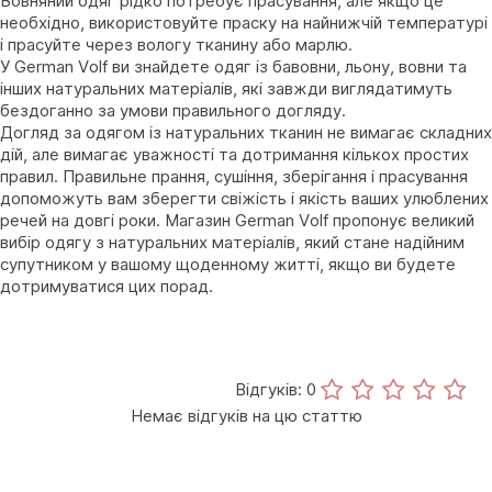
Вовняний одяг рідко потребує прасування, але якщо це
необхідно, використовуйте праску на найнижчій температурі
і прасуйте через вологу тканину або марлю.
У German Volf ви знайдете одяг із бавовни, льону, вовни та
інших натуральних матеріалів, які завжди виглядатимуть
бездоганно за умови правильного догляду.
Догляд за одягом із натуральних тканин не вимагає складних
дій, але вимагає уважності та дотримання кількох простих
правил. Правильне прання, сушіння, зберігання і прасування
допоможуть вам зберегти свіжість і якість ваших улюблених
речей на довгі роки. Магазин German Volf пропонує великий
вибір одягу з натуральних матеріалів, який стане надійним
супутником у вашому щоденному житті, якщо ви будете
дотримуватися цих порад.
Відгуків: 0
Немає відгуків на цю статтю