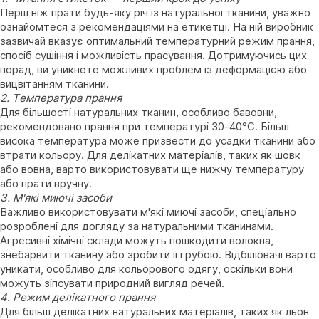
Перш ніж прати будь-яку річ із натуральної тканини, уважно
ознайомтеся з рекомендаціями на етикетці. На ній виробник
зазвичай вказує оптимальний температурний режим прання,
спосіб сушіння і можливість прасування. Дотримуючись цих
порад, ви уникнете можливих проблем із деформацією або
вицвітанням тканини.
2. Температура прання
Для більшості натуральних тканин, особливо бавовни,
рекомендовано прання при температурі 30-40°C. Більш
висока температура може призвести до усадки тканини або
втрати кольору. Для делікатних матеріалів, таких як шовк
або вовна, варто використовувати ще нижчу температуру
або прати вручну.
3. М'які миючі засоби
Важливо використовувати м'які миючі засоби, спеціально
розроблені для догляду за натуральними тканинами.
Агресивні хімічні склади можуть пошкодити волокна,
знебарвити тканину або зробити її грубою. Відбілювачі варто
уникати, особливо для кольорового одягу, оскільки вони
можуть зіпсувати природний вигляд речей.
4. Режим делікатного прання
Для більш делікатних натуральних матеріалів, таких як льон