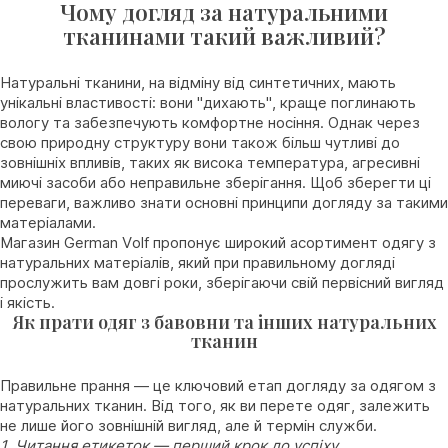
Чому догляд за натуральними
тканинами такий важливий?
Натуральні тканини, на відміну від синтетичних, мають
унікальні властивості: вони "дихають", краще поглинають
вологу та забезпечують комфортне носіння. Однак через
свою природну структуру вони також більш чутливі до
зовнішніх впливів, таких як висока температура, агресивні
миючі засоби або неправильне зберігання. Щоб зберегти ці
переваги, важливо знати основні принципи догляду за такими
матеріалами.
Магазин German Volf пропонує широкий асортимент одягу з
натуральних матеріалів, який при правильному догляді
прослужить вам довгі роки, зберігаючи свій первісний вигляд
і якість.
Як прати одяг з бавовни та інших натуральних
тканин
Правильне прання — це ключовий етап догляду за одягом з
натуральних тканин. Від того, як ви перете одяг, залежить
не лише його зовнішній вигляд, але й термін служби.
1. Читання етикеток — перший крок до успіху