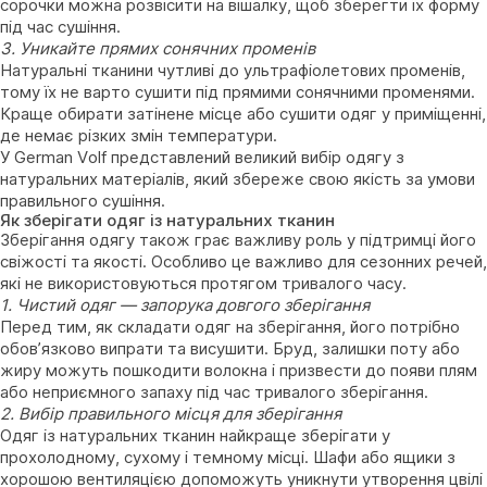
сорочки можна розвісити на вішалку, щоб зберегти їх форму
під час сушіння.
3. Уникайте прямих сонячних променів
Натуральні тканини чутливі до ультрафіолетових променів,
тому їх не варто сушити під прямими сонячними променями.
Краще обирати затінене місце або сушити одяг у приміщенні,
де немає різких змін температури.
У German Volf представлений великий вибір одягу з
натуральних матеріалів, який збереже свою якість за умови
правильного сушіння.
Як зберігати одяг із натуральних тканин
Зберігання одягу також грає важливу роль у підтримці його
свіжості та якості. Особливо це важливо для сезонних речей,
які не використовуються протягом тривалого часу.
1. Чистий одяг — запорука довгого зберігання
Перед тим, як складати одяг на зберігання, його потрібно
обов’язково випрати та висушити. Бруд, залишки поту або
жиру можуть пошкодити волокна і призвести до появи плям
або неприємного запаху під час тривалого зберігання.
2. Вибір правильного місця для зберігання
Одяг із натуральних тканин найкраще зберігати у
прохолодному, сухому і темному місці. Шафи або ящики з
хорошою вентиляцією допоможуть уникнути утворення цвілі