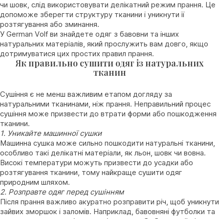
чи шовк, слід використовувати делікатний режим прання. Це
допоможе зберегти структуру тканини і уникнути її
розтягування або зминання.
У German Volf ви знайдете одяг з бавовни та інших
натуральних матеріалів, який прослужить вам довго, якщо
дотримуватися цих простих правил прання.
Як правильно сушити одяг із натуральних
тканин
Сушіння є не менш важливим етапом догляду за
натуральними тканинами, ніж прання. Неправильний процес
сушіння може призвести до втрати форми або пошкодження
тканини.
1. Уникайте машинної сушки
Машинна сушка може сильно пошкодити натуральні тканини,
особливо такі делікатні матеріали, як льон, шовк чи вовна.
Високі температури можуть призвести до усадки або
розтягування тканини, тому найкраще сушити одяг
природним шляхом.
2. Розправте одяг перед сушінням
Після прання важливо акуратно розправити річ, щоб уникнути
зайвих зморшок і заломів. Наприклад, бавовняні футболки та