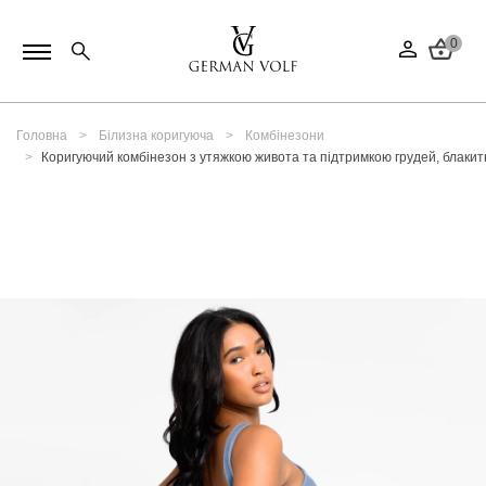
0
Головна
Білизна коригуюча
Комбінезони
Коригуючий комбінезон з утяжкою живота та підтримкою грудей, блаки