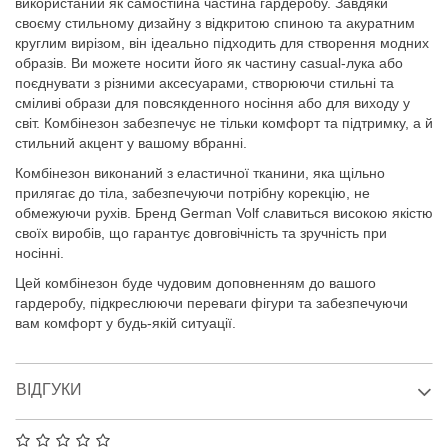
використаний як самостійна частина гардеробу. Завдяки
своєму стильному дизайну з відкритою спиною та акуратним
круглим вирізом, він ідеально підходить для створення модних
образів. Ви можете носити його як частину casual-лука або
поєднувати з різними аксесуарами, створюючи стильні та
сміливі образи для повсякденного носіння або для виходу у
світ. Комбінезон забезпечує не тільки комфорт та підтримку, а й
стильний акцент у вашому вбранні.
Комбінезон виконаний з еластичної тканини, яка щільно
прилягає до тіла, забезпечуючи потрібну корекцію, не
обмежуючи рухів. Бренд German Volf славиться високою якістю
своїх виробів, що гарантує довговічність та зручність при
носінні.
Цей комбінезон буде чудовим доповненням до вашого
гардеробу, підкреслюючи переваги фігури та забезпечуючи
вам комфорт у будь-якій ситуації.
ВІДГУКИ