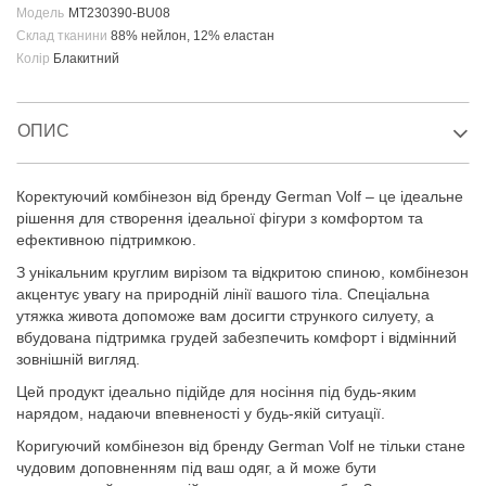
Модель
MT230390-BU08
Склад тканини
88% нейлон, 12% еластан
Колір
Блакитний
ОПИС
Коректуючий комбінезон від бренду German Volf – це ідеальне
рішення для створення ідеальної фігури з комфортом та
ефективною підтримкою.
З унікальним круглим вирізом та відкритою спиною, комбінезон
акцентує увагу на природній лінії вашого тіла. Спеціальна
утяжка живота допоможе вам досигти стрункого силуету, а
вбудована підтримка грудей забезпечить комфорт і відмінний
зовнішній вигляд.
Цей продукт ідеально підійде для носіння під будь-яким
нарядом, надаючи впевненості у будь-якій ситуації.
Коригуючий комбінезон від бренду German Volf не тільки стане
чудовим доповненням під ваш одяг, а й може бути