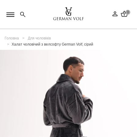
0
Головна
Для чоловіків
Халат чоловічий з велсофту German Volf, сірий