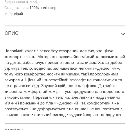
Вид тканини
велсофт
Склад тканини
100% поліестер
Колір
сірий
ОПИС
Чоловічий халат з велсофту створений для тих, хто цінує
комфорт і якість. Матеріал надзвичайно м’який та оксамитовий
на дотик, забезпечує приємне тепло та затишок. Халат добре
утримує тепло, водночас залишається легким і «дихаючим»,
тому його комфортно носити як узимку, так і прохолодними
вечорами. Щільний і зносостійкий велсофт не кошлатиться та
не втрачає вигляд. Зручний крій, пояс для фіксації, глибокі
кишені та комфортний комір — усе продумано для щоденного
використання. Переваги: • теплий, але легкий • надзвичайно
м’який і приємний до тіла • «дихаючий» та комфортний • не
розтягується і не деформується • не линяє і не кошлатиться •
швидко сохне • стильний вигляд • чудовий варіант подарунка