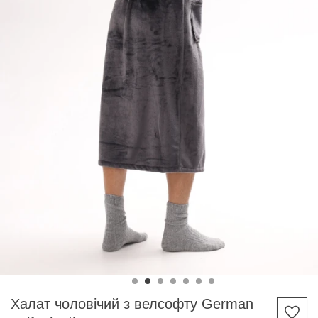
Халат чоловічий з велсофту German