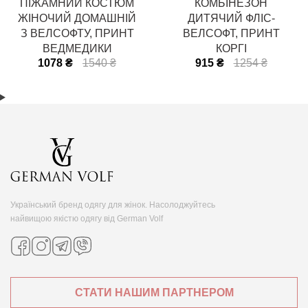
ПІЖАМНИЙ КОСТЮМ
КОМБІНЕЗОН
ЖІНОЧИЙ ДОМАШНІЙ
ДИТЯЧИЙ ФЛІС-
З ВЕЛСОФТУ, ПРИНТ
ВЕЛСОФТ, ПРИНТ
ВЕДМЕДИКИ
КОРГІ
1078 ₴
1540 ₴
915 ₴
1254 ₴
Український бренд одягу для жінок. Насолоджуйтесь
найвищою якістю одягу від German Volf
СТАТИ НАШИМ ПАРТНЕРОМ