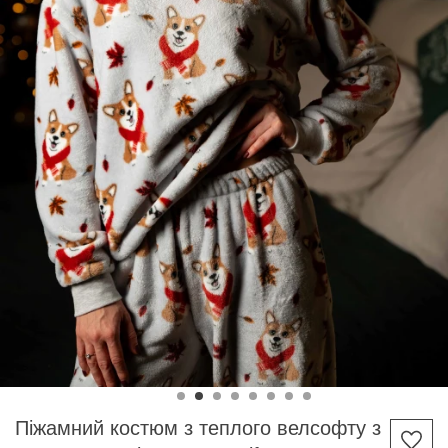
Піжамний костюм з теплого велсофту з