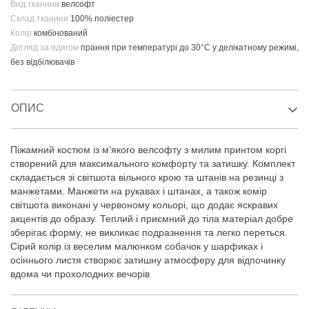
Вид тканини
велсофт
Склад тканини
100% поліестер
Колір
комбінований
Догляд за одягом
прання при температурі до 30°C у делікатному режимі,
без відбілювачів
ОПИС
Піжамний костюм із м’якого велсофту з милим принтом коргі
створений для максимального комфорту та затишку. Комплект
складається зі світшота вільного крою та штанів на резинці з
манжетами. Манжети на рукавах і штанах, а також комір
світшота виконані у червоному кольорі, що додає яскравих
акцентів до образу. Теплий і приємний до тіла матеріал добре
зберігає форму, не викликає подразнення та легко переться.
Сірий колір із веселим малюнком собачок у шарфиках і
осіннього листя створює затишну атмосферу для відпочинку
вдома чи прохолодних вечорів