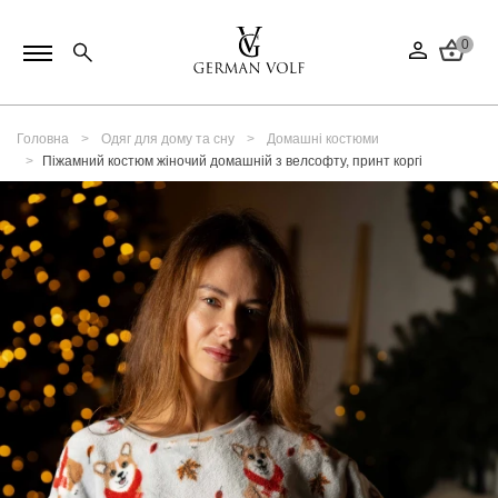
0
Головна
Одяг для дому та сну
Домашні костюми
Піжамний костюм жіночий домашній з велсофту, принт коргі