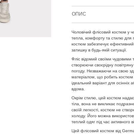
ОПИС
Чоловічий флісовий костюм у ч
тепла, комфорту та стилю для п
костюм забезпечує ефективний з
затишку в будь-якій ситуації.
Фліс відомий своїми чудовими 
створюючи своєрідну повітряну 
погоду. Незважаючи на свою зда
матеріалом, що робить костюм і
ідеальний варіант для осінніх 
вдома.
Окрім стилю, цей костюм надає
тіла, вона не викликає подразне
своїй легкості, костюм не ство
холоду. Його можна використов
теплий одяг під час активного в
Цей флісовий костюм від German 