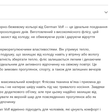
орно-бежевому кольорі від German Volf — це ідеальне поєднання
рохолодних днів. Виготовлений з високоякісного флісу, цей
ахист від холоду, не обмежуючи рухів і даруючи відчуття
терморегулюючими властивостями. Він утримує тепло,
подушку, що захищає від холоду навіть у вітряну або вологу
тність зберігати тепло, фліс залишається легким і дихаючим
деальним для активного відпочинку на свіжому повітрі. Це
або зимових прогулянок, спорту, а також для затишних вечорів
 максимальний комфорт. Флісова тканина м'яка і приємна до
нь і не натирає шкіру навіть під час тривалого носіння. Завдяки
рює додаткового об'єму, але при цьому надійно захищає від
увати як верхній шар для повсякденних прогулянок або як
ідпочинку.
Volf відмінно підходить для чоловіків, які цінують комфорт і