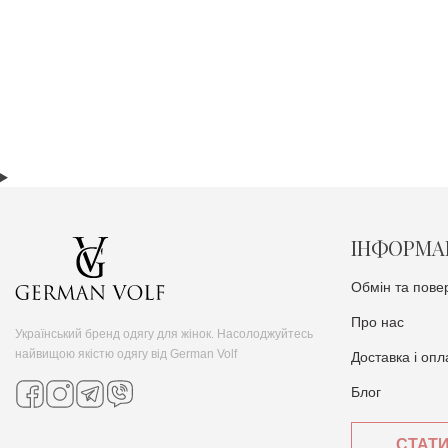
ІНФОРМА
Обмін та пове
Про нас
Український бренд одягу для жінок. Насолоджуйтесь
найвищою якістю одягу від German Volf
Доставка i опл
Блог
СТАТ