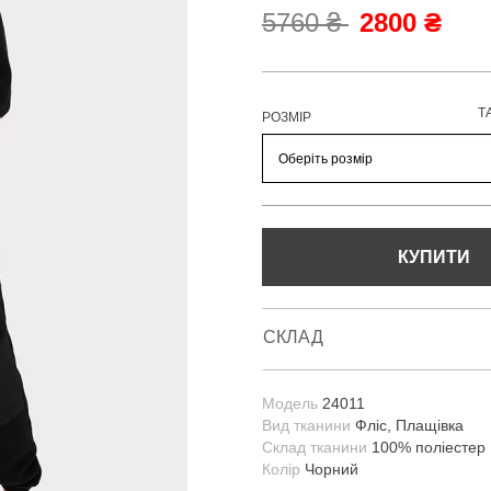
5760 ₴
2800 ₴
Т
РОЗМІР
КУПИТИ
СКЛАД
Модель
24011
Вид тканини
Фліс, Плащівка
Склад тканини
100% поліестер
Колір
Чорний