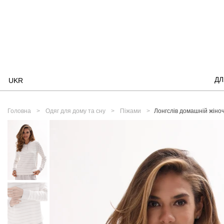
ДЛ
UKR
Головна
Одяг для дому та сну
Піжами
Лонгслів домашній жіноч