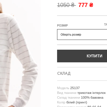
1050 ₴
777 ₴
Т
РОЗМІР
КУПИТИ
СКЛАД
Модель
25137
Вид тканини
трикотаж інтерлок
Склад тканини
100% бавовна
Колір
білий (принт)