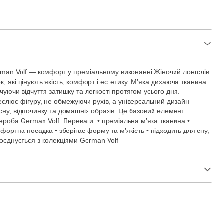
man Volf — комфорт у преміальному виконанні Жіночий лонгслів
, які цінують якість, комфорт і естетику. М’яка дихаюча тканина
чуючи відчуття затишку та легкості протягом усього дня.
еслює фігуру, не обмежуючи рухів, а універсальний дизайн
сну, відпочинку та домашніх образів. Це базовий елемент
роба German Volf. Переваги: • преміальна м’яка тканина •
фортна посадка • зберігає форму та м’якість • підходить для сну,
поєднується з колекціями German Volf