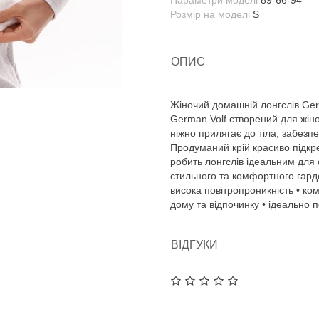
Параметри моделі
89-66-94
Розмір на моделі
S
ОПИС
Жіночий домашній лонгслів Ger
German Volf створений для жінок
ніжно прилягає до тіла, забезпе
Продуманий крій красиво підкр
робить лонгслів ідеальним для 
стильного та комфортного гарде
висока повітропроникність • ком
дому та відпочинку • ідеально 
ВІДГУКИ