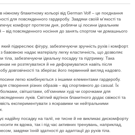
 в ніжному блакитному кольорі від German Volf – це поєднання
ості для повсякденного гардеробу. Завдяки своїй м'якості та
езпечує комфорт протягом дня, роблячи ці лосини ідеальним
й – від повсякденного носіння до занять спортом чи домашнього
який підкреслює фігуру, забезпечуючи зручність рухів і комфорт.
з бавовною надає матеріалу легку еластичність, що дозволяє
 тіла, забезпечуючи ідеальну посадку та підтримку. Така
синам не розтягуватися й не деформуватися навіть після
бу довговічності та зберігає його первинний вигляд надовго.
 лосини легко комбінуються з іншими елементами гардеробу.
ля створення різних образів – від спортивного до casual. Їх
болками, світшотами, об'ємними худі чи сорочками для
сякденних луків. Світлий відтінок блакитного додає свіжості та
ивість експериментувати з яскравими чи нейтральними
х.
є надійну посадку на талії, не тисне й не викликає дискомфорту
носити як вдома, так і під час активних тренувань, наприклад,
сом, завдяки їхній здатності до адаптації до рухів тіла.