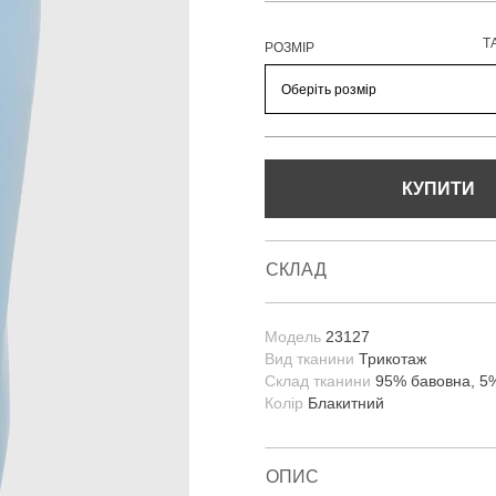
Т
РОЗМІР
КУПИТИ
СКЛАД
Модель
23127
Вид тканини
Трикотаж
Склад тканини
95% бавовна, 5
Колір
Блакитний
ОПИС