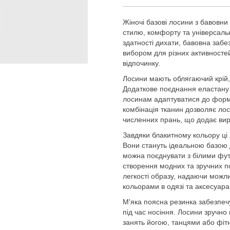
Жіночі базові лосини з бавовни
стилю, комфорту та універсальн
здатності дихати, бавовна заб
вибором для різних активносте
відпочинку.
Лосини мають облягаючий крій, 
Додаткове поєднання еластану 
лосинам адаптуватися до форми
комбінація тканин дозволяє ло
численних прань, що додає виро
Завдяки блакитному кольору ці
Вони стануть ідеальною базою д
можна поєднувати з білими фут
створення модних та зручних пов
легкості образу, надаючи можл
кольорами в одязі та аксесуара
М'яка поясна резинка забезпечу
під час носіння. Лосини зручно 
занять йогою, танцями або фітне