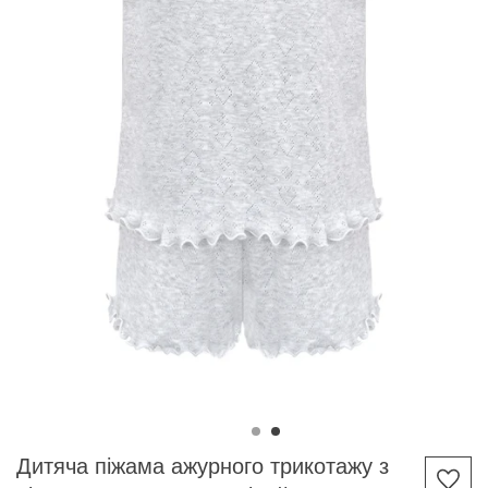
Дитяча піжама ажурного трикотажу з