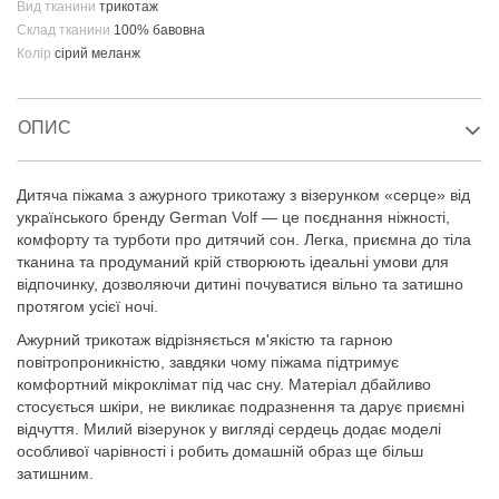
Вид тканини
трикотаж
Склад тканини
100% бавовна
Колір
сірий меланж
ОПИС
Дитяча піжама з ажурного трикотажу з візерунком «серце» від
українського бренду German Volf — це поєднання ніжності,
комфорту та турботи про дитячий сон. Легка, приємна до тіла
тканина та продуманий крій створюють ідеальні умови для
відпочинку, дозволяючи дитині почуватися вільно та затишно
протягом усієї ночі.
Ажурний трикотаж відрізняється м'якістю та гарною
повітропроникністю, завдяки чому піжама підтримує
комфортний мікроклімат під час сну. Матеріал дбайливо
стосується шкіри, не викликає подразнення та дарує приємні
відчуття. Милий візерунок у вигляді сердець додає моделі
особливої чарівності і робить домашній образ ще більш
затишним.