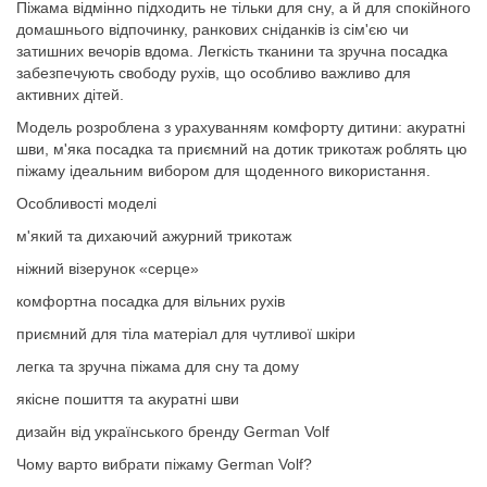
Піжама відмінно підходить не тільки для сну, а й для спокійного
домашнього відпочинку, ранкових сніданків із сім'єю чи
затишних вечорів вдома. Легкість тканини та зручна посадка
забезпечують свободу рухів, що особливо важливо для
активних дітей.
Модель розроблена з урахуванням комфорту дитини: акуратні
шви, м'яка посадка та приємний на дотик трикотаж роблять цю
піжаму ідеальним вибором для щоденного використання.
Особливості моделі
м'який та дихаючий ажурний трикотаж
ніжний візерунок «серце»
комфортна посадка для вільних рухів
приємний для тіла матеріал для чутливої шкіри
легка та зручна піжама для сну та дому
якісне пошиття та акуратні шви
дизайн від українського бренду German Volf
Чому варто вибрати піжаму German Volf?