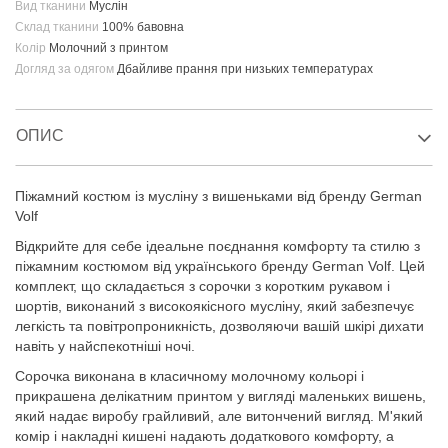
Вид тканини
Муслін
Склад тканини
100% бавовна
Колір
Молочний з принтом
Догляд за одягом
Дбайливе прання при низьких температурах
ОПИС
Піжамний костюм із мусліну з вишеньками від бренду German
Volf
Відкрийте для себе ідеальне поєднання комфорту та стилю з
піжамним костюмом від українського бренду German Volf. Цей
комплект, що складається з сорочки з коротким рукавом і
шортів, виконаний з високоякісного мусліну, який забезпечує
легкість та повітропроникність, дозволяючи вашій шкірі дихати
навіть у найспекотніші ночі.
Сорочка виконана в класичному молочному кольорі і
прикрашена делікатним принтом у вигляді маленьких вишень,
який надає виробу грайливий, але витончений вигляд. М'який
комір і накладні кишені надають додаткового комфорту, а