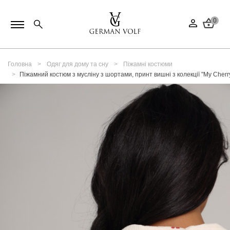
0
Головна
Одяг для дому та сну
Піжамні костюми
Піжамний костюм з мусліну з шортами, принт вишні з колекції "My Cherr