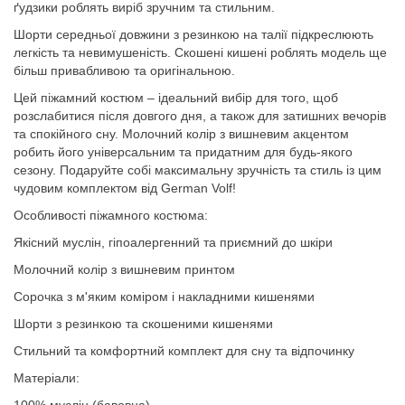
ґудзики роблять виріб зручним та стильним.
Шорти середньої довжини з резинкою на талії підкреслюють
легкість та невимушеність. Скошені кишені роблять модель ще
більш привабливою та оригінальною.
Цей піжамний костюм – ідеальний вибір для того, щоб
розслабитися після довгого дня, а також для затишних вечорів
та спокійного сну. Молочний колір з вишневим акцентом
робить його універсальним та придатним для будь-якого
сезону. Подаруйте собі максимальну зручність та стиль із цим
чудовим комплектом від German Volf!
Особливості піжамного костюма:
Якісний муслін, гіпоалергенний та приємний до шкіри
Молочний колір з вишневим принтом
Сорочка з м'яким коміром і накладними кишенями
Шорти з резинкою та скошеними кишенями
Стильний та комфортний комплект для сну та відпочинку
Матеріали: