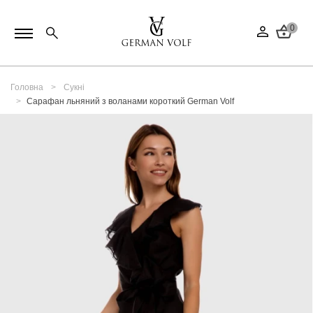
0
Головна
Сукні
Сарафан льняний з воланами короткий German Volf