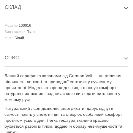
СКЛАД
Модель
100016
Вид тканини
Льон
Колір
Білий
ОПИС
Лляний сарафан з воланами від German Volf — це втілення
жіночності, легкості та природної естетики у сучасному
прочитанні. Модель створена для тих, хто цінує комфорт
натуральних тканин і водночас хоче виглядати витончено у
кожному русі.
Натуральний льон дозволяє шкірі дихати, дарує відчуття
свіжості навіть у спекотні дні та створює особливий комфорт
протягом усього дня. Легка текстура тканини красиво
рухається разом із тілом, додаючи образу невимушеності та
шарму.