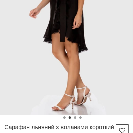
Сарафан льняний з воланами короткий