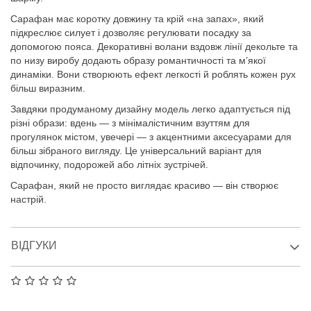
Сарафан має коротку довжину та крій «на запах», який
підкреслює силует і дозволяє регулювати посадку за
допомогою пояса. Декоративні волани вздовж лінії декольте та
по низу виробу додають образу романтичності та м’якої
динаміки. Вони створюють ефект легкості й роблять кожен рух
більш виразним.
Завдяки продуманому дизайну модель легко адаптується під
різні образи: вдень — з мінімалістичним взуттям для
прогулянок містом, увечері — з акцентними аксесуарами для
більш зібраного вигляду. Це універсальний варіант для
відпочинку, подорожей або літніх зустрічей.
Сарафан, який не просто виглядає красиво — він створює
настрій.
ВІДГУКИ