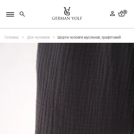
0
Головна
Для чоловіків
Шорти чоловічі муслінові, графітовий