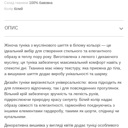
Склад тканини
100% бавовна
Колір
білий
ОПИС
Жіноча туніка з муслінового шиття в білому кольорі — це
ідеальний вибір для створення стильного та елегантного
образу в теплу пору року. Виготовлена з легкого і дихаючого
мусліну, ця туніка забезпечує максимальний комфорт навіть у
спекотні дні. Тканина має ніжну текстуру, яка приємна до тіла,
а вишукане шиття додає виробу унікальності та шарму.
Дизайн туніки вирізняється універсальністю: вона підходить як
для пляжного відпочинку, так і для повсякденних прогулянок.
Вільний крій забезпечує зручність та легкість рухів,
підкреслюючи природну красу силуету. Білий колір надає
образу свіжості та елегантності, гармонійно поєднуючись з
іншими елементами гардеробу, такими як шорти, спідниці чи
купальники.
Декоративна вишивка у вигляді квітів додає туніці особливого