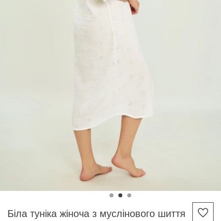
Біла туніка жіноча з муслінового шиття