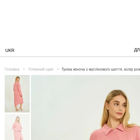
ДЛ
UKR
Головна
Пляжний одяг
Туніка жіноча з муслінового шиття, колір р