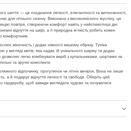
вого шиття — це поєднання легкості, елегантності та витонченості,
ю для літнього сезону. Виконана з високоякісного мусліну, ця
ляцію повітря, створюючи комфорт навіть у найспекотніші дні.
иємні відчуття на шкірі, а її природна м’якість робить кожен
но комфортним.
слює жіночність і додає ніжності вашому образу. Туніка
 у вигляді квітів, яка надає їй унікального шарму та додає
й дозволяє легко комбінувати виріб з купальниками, шортами чи
ильні та зручні комплекти.
пляжного відпочинку, прогулянок чи літніх вечірок. Вона не лише
ть, а й подарує відчуття легкості та свободи. Оберіть цей
о гардеробу, щоб завжди виглядати чудово та почуватися