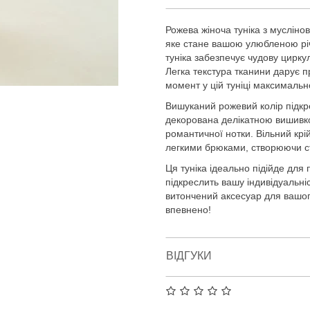
Рожева жіноча туніка з мусліно
яке стане вашою улюбленою річч
туніка забезпечує чудову цирку
Легка текстура тканини дарує пр
момент у цій туніці максималь
Вишуканий рожевий колір підкре
декорована делікатною вишивкою
романтичної нотки. Вільний крі
легкими брюками, створюючи ст
Ця туніка ідеально підійде для 
підкреслить вашу індивідуальніс
витончений аксесуар для вашог
впевнено!
ВІДГУКИ