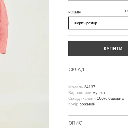
Т
РОЗМІР
КУПИТИ
СКЛАД
Модель
24137
Вид тканини
муслін
Склад тканини
100% бавовна
Колір
рожевий
ОПИС