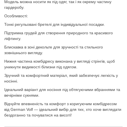
Модель можна носити як під одяг, так і як окрему частину
гардеробу.
Особливості:
Тонкі регульовані бретелі для індивідуальної посадки.
Підтримка грудей для створення природного та красивого
ліфтингу.
Блискавка в зоні декольте для зручності та стильного
зовнішнього вигляду.
Нижня частина комбідресу виконана у вигляді стрінгів, щоб
уникнути видимості білизни під одягом.
Зручний та комфортний матеріал, який забезпечує легкість у
носінні.
Ідеальний варіант для носіння під обтягуючими вбраннями та
вечірніми сукнями.
Відчуйте впевненість та комфорт з коригуючим комбідресом
від German Volf — ідеальний вибір для тих, хто хоче виглядати
бездоганно та почуватися на висоті!