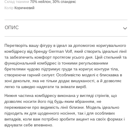
Склад тканини
70% нейлон, 30% спандекс
Колір
Коричневий
ОПИС
Перетворіть вашу фігуру в ідеал за допомогою коригувального
комбідресу від бренду German Volf, який створить ідеальні лінії
та забезпечить комфорт протягом усього дня. Цей стильний та
функціональний комбідрес із тонкими регульованими
бретелями чудово підтримує груди та коригує контури тіла,
створюючи гарний силует. Особливістю моделі є блискавка в
зоні декольте, яка не тільки додає вишуканості, а й дозволяє
легко та швидко надягати та знімати виріб.
Нижня частина комбідресу виконана у вигляді стрінгів, що
дозволяє носити його під будь-яким вбранням, не
переживаючи про видимість лінії білизни. Модель ідеально
підходить як для щоденного носіння, так і для особливих
випадків, коли вам потрібно зробити акцент на своїх формах і
відчувати себе впевнено.