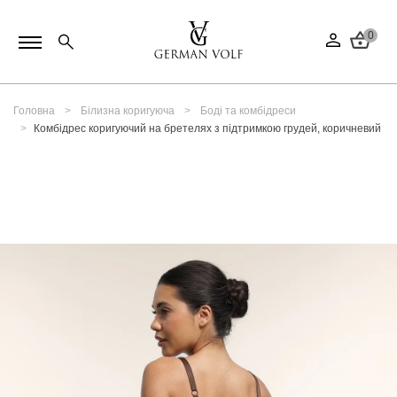
0
Головна
Білизна коригуюча
Боді та комбідреси
Комбідрес коригуючий на бретелях з підтримкою грудей, коричневий