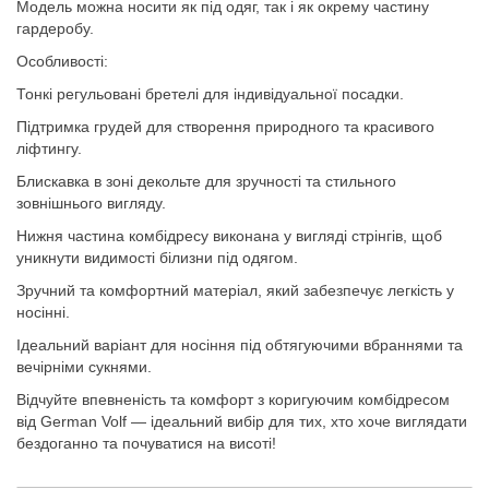
Модель можна носити як під одяг, так і як окрему частину
гардеробу.
Особливості:
Тонкі регульовані бретелі для індивідуальної посадки.
Підтримка грудей для створення природного та красивого
ліфтингу.
Блискавка в зоні декольте для зручності та стильного
зовнішнього вигляду.
Нижня частина комбідресу виконана у вигляді стрінгів, щоб
уникнути видимості білизни під одягом.
Зручний та комфортний матеріал, який забезпечує легкість у
носінні.
Ідеальний варіант для носіння під обтягуючими вбраннями та
вечірніми сукнями.
Відчуйте впевненість та комфорт з коригуючим комбідресом
від German Volf — ідеальний вибір для тих, хто хоче виглядати
бездоганно та почуватися на висоті!