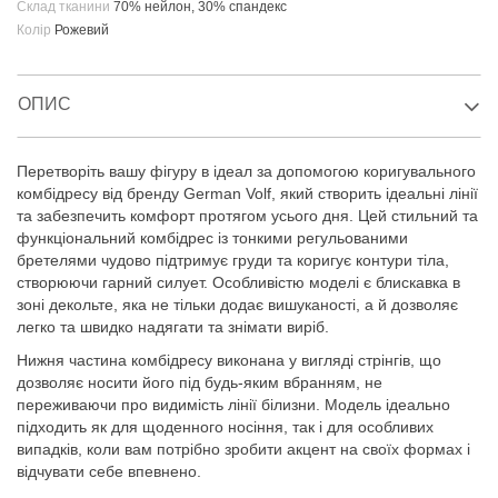
Склад тканини
70% нейлон, 30% спандекс
Колір
Рожевий
ОПИС
Перетворіть вашу фігуру в ідеал за допомогою коригувального
комбідресу від бренду German Volf, який створить ідеальні лінії
та забезпечить комфорт протягом усього дня. Цей стильний та
функціональний комбідрес із тонкими регульованими
бретелями чудово підтримує груди та коригує контури тіла,
створюючи гарний силует. Особливістю моделі є блискавка в
зоні декольте, яка не тільки додає вишуканості, а й дозволяє
легко та швидко надягати та знімати виріб.
Нижня частина комбідресу виконана у вигляді стрінгів, що
дозволяє носити його під будь-яким вбранням, не
переживаючи про видимість лінії білизни. Модель ідеально
підходить як для щоденного носіння, так і для особливих
випадків, коли вам потрібно зробити акцент на своїх формах і
відчувати себе впевнено.