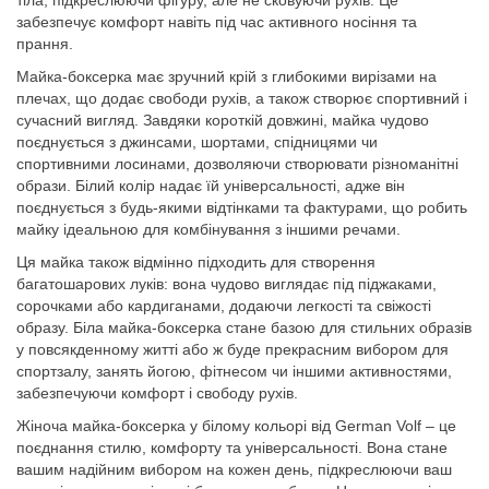
тіла, підкреслюючи фігуру, але не сковуючи рухів. Це
забезпечує комфорт навіть під час активного носіння та
прання.
Майка-боксерка має зручний крій з глибокими вирізами на
плечах, що додає свободи рухів, а також створює спортивний і
сучасний вигляд. Завдяки короткій довжині, майка чудово
поєднується з джинсами, шортами, спідницями чи
спортивними лосинами, дозволяючи створювати різноманітні
образи. Білий колір надає їй універсальності, адже він
поєднується з будь-якими відтінками та фактурами, що робить
майку ідеальною для комбінування з іншими речами.
Ця майка також відмінно підходить для створення
багатошарових луків: вона чудово виглядає під піджаками,
сорочками або кардиганами, додаючи легкості та свіжості
образу. Біла майка-боксерка стане базою для стильних образів
у повсякденному житті або ж буде прекрасним вибором для
спортзалу, занять йогою, фітнесом чи іншими активностями,
забезпечуючи комфорт і свободу рухів.
Жіноча майка-боксерка у білому кольорі від German Volf – це
поєднання стилю, комфорту та універсальності. Вона стане
вашим надійним вибором на кожен день, підкреслюючи ваш