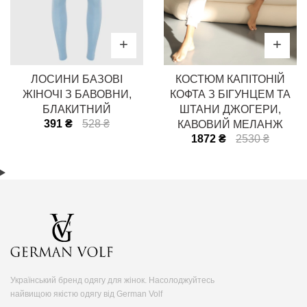
ЛОСИНИ БАЗОВІ
КОСТЮМ КАПІТОНІЙ
ЖІНОЧІ З БАВОВНИ,
КОФТА З БІГУНЦЕМ ТА
БЛАКИТНИЙ
ШТАНИ ДЖОГЕРИ,
391 ₴
528 ₴
КАВОВИЙ МЕЛАНЖ
1872 ₴
2530 ₴
Український бренд одягу для жінок. Насолоджуйтесь
найвищою якістю одягу від German Volf