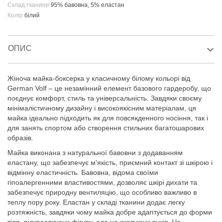
Склад тканини
95% бавовна, 5% еластан
Колір
білий
ОПИС
Жіноча майка-боксерка у класичному білому кольорі від
German Volf – це незамінний елемент базового гардеробу, що
поєднує комфорт, стиль та універсальність. Завдяки своєму
мінімалістичному дизайну і високоякісним матеріалам, ця
майка ідеально підходить як для повсякденного носіння, так і
для занять спортом або створення стильних багатошарових
образів.
Майка виконана з натуральної бавовни з додаванням
еластану, що забезпечує м'якість, приємний контакт зі шкірою і
відмінну еластичність. Бавовна, відома своїми
гіпоалергенними властивостями, дозволяє шкірі дихати та
забезпечує природну вентиляцію, що особливо важливо в
теплу пору року. Еластан у складі тканини додає легку
розтяжність, завдяки чому майка добре адаптується до форми