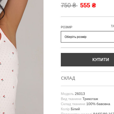
750 ₴
555 ₴
Т
РОЗМІР
КУПИТИ
СКЛАД
Модель
26013
Вид тканини
Трикотаж
Склад тканини
100% бавовна
Колір
Білий