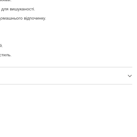
для вишуканості.
домашнього відпочинку.
й.
стиль.