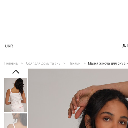
ДЛ
UKR
Головна
Одяг для дому та сну
Піжами
Майка жіноча для сну з к