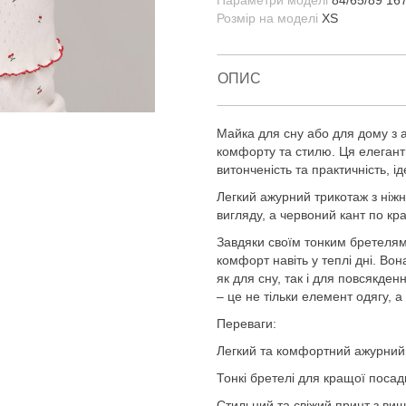
Параметри моделі
84/65/89 16
Розмір на моделі
XS
ОПИС
Майка для сну або для дому з 
комфорту та стилю. Ця елегантн
витонченість та практичність, 
Легкий ажурний трикотаж з ніжн
вигляду, а червоний кант по кр
Завдяки своїм тонким бретелям
комфорт навіть у теплі дні. Вон
як для сну, так і для повсякде
– це не тільки елемент одягу, а
Переваги:
Легкий та комфортний ажурний
Тонкі бретелі для кращої посад
Стильний та свіжий принт з ви