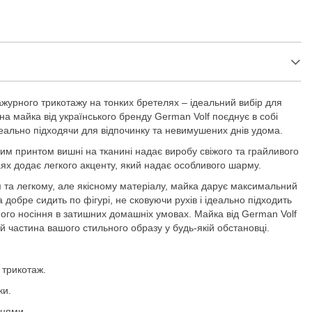
7
ажурного трикотажу на тонких бретелях – ідеальний вибір для
а майка від українського бренду German Volf поєднує в собі
ідеально підходячи для відпочинку та невимушених днів удома.
им принтом вишні на тканині надає виробу свіжого та грайливого
аях додає легкого акценту, який надає особливого шарму.
 та легкому, але якісному матеріалу, майка дарує максимальний
а добре сидить по фігурі, не сковуючи рухів і ідеально підходить
нного носіння в затишних домашніх умовах. Майка від German Volf
 й частина вашого стильного образу у будь-якій обстановці.
 трикотаж.
ки.
шнями.