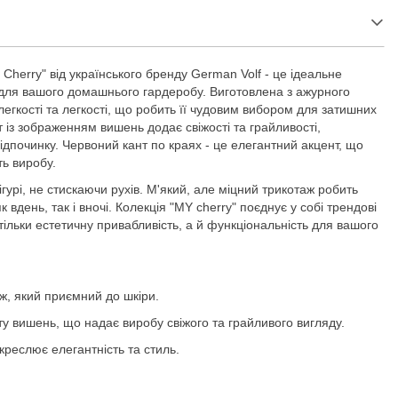
 Cherry" від українського бренду German Volf - це ідеальне
для вашого домашнього гардеробу. Виготовлена з ажурного
легкості та легкості, що робить її чудовим вибором для затишних
т із зображенням вишень додає свіжості та грайливості,
відпочинку. Червоний кант по краях - це елегантний акцент, що
ть виробу.
гурі, не стискаючи рухів. М'який, але міцний трикотаж робить
вдень, так і вночі. Колекція "MY cherry" поєднує у собі трендові
тільки естетичну привабливість, а й функціональність для вашого
ж, який приємний до шкіри.
ту вишень, що надає виробу свіжого та грайливого вигляду.
креслює елегантність та стиль.