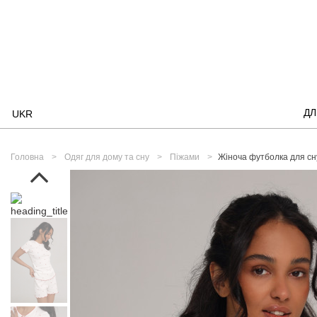
ДЛ
UKR
Головна
Одяг для дому та сну
Піжами
Жіноча футболка для сну