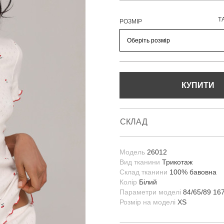
Т
РОЗМІР
КУПИТИ
СКЛАД
Модель
26012
Вид тканини
Трикотаж
Склад тканини
100% бавовна
Колір
Білий
Параметри моделі
84/65/89 16
Розмір на моделі
XS