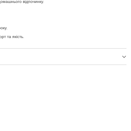
домашнього відпочинку.
оку.
рт та якість.